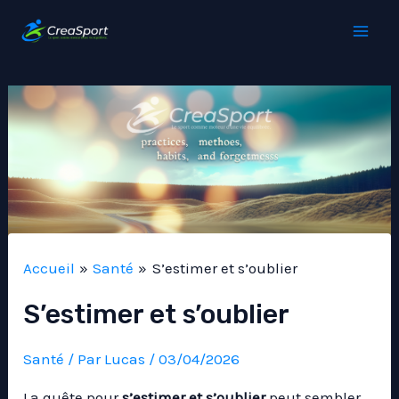
Aller
au
Mai
contenu
Men
Accueil
Santé
S’estimer et s’oublier
S’estimer et s’oublier
Santé
/ Par
Lucas
/
03/04/2026
La quête pour
s’estimer et s’oublier
peut sembler