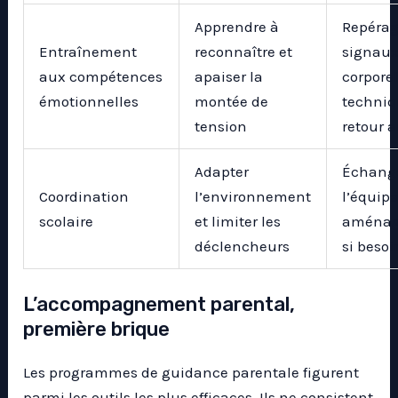
Apprendre à
Repérag
Entraînement
reconnaître et
signau
aux compétences
apaiser la
corporel
émotionnelles
montée de
techniq
tension
retour 
Adapter
Échang
Coordination
l’environnement
l’équipe
scolaire
et limiter les
aménag
déclencheurs
si besoi
L’accompagnement parental,
première brique
Les programmes de guidance parentale figurent
parmi les outils les plus efficaces. Ils ne consistent