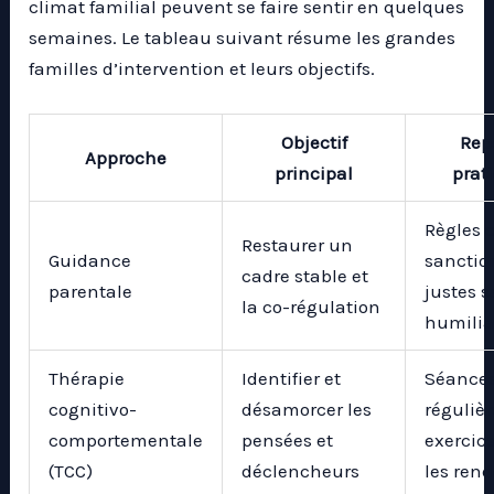
climat familial peuvent se faire sentir en quelques
semaines. Le tableau suivant résume les grandes
familles d’intervention et leurs objectifs.
Objectif
Rep
Approche
principal
prat
Règles c
Restaurer un
Guidance
sanctio
cadre stable et
parentale
justes 
la co-régulation
humilia
Thérapie
Identifier et
Séance
cognitivo-
désamorcer les
régulièr
comportementale
pensées et
exercic
(TCC)
déclencheurs
les ren